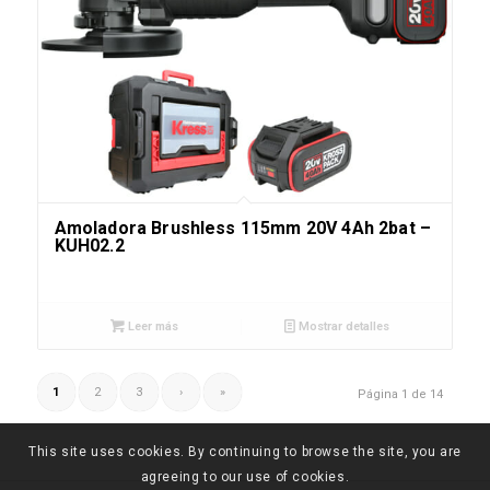
Amoladora Brushless 115mm 20V 4Ah 2bat –
KUH02.2
Leer más
Mostrar detalles
1
2
3
›
»
Página 1 de 14
This site uses cookies. By continuing to browse the site, you are
agreeing to our use of cookies.