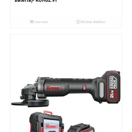
batería)- KUH02.91
Leer más
Mostrar detalles