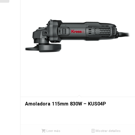
Amoladora 115mm 830W – KUS04P
Leer más
Mostrar detalles