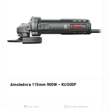
Amoladora 115mm 900W – KUS05P
Leer más
Mostrar detalles