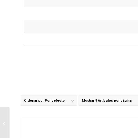
Ordenar por
Por defecto
Mostrar
9 Artículos por página
Multiherramienta
Brushless 20V (Sin
batería) – KUD12.91