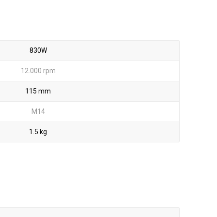
830W
12.000 rpm
115 mm
M14
1.5 kg