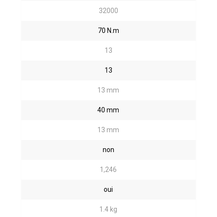
32000
70 N.m
13
13
13 mm
40 mm
13 mm
non
1,246
oui
1.4 kg