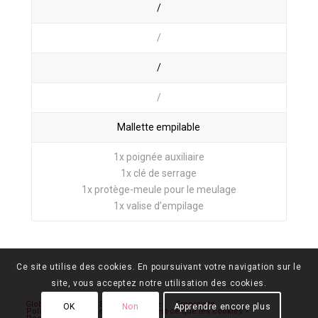
/
/
/
/
Mallette empilable
1x poignée auxiliaire
1x clé de serrage
1x protège-meule pour le meulage
1x valise d’empilage
Ce site utilise des cookies. En poursuivant votre navigation sur le
site, vous acceptez notre utilisation des cookies.
Global (anglais)
Brésil
Russie
Empreinte
OK
Non
Apprendre encore plus
Politique de confidentialité
Qu’est-ce que les cookies ?