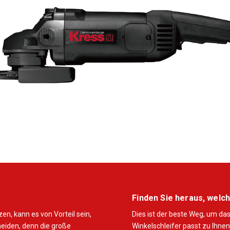
Finden Sie heraus, welc
n, kann es von Vorteil sein,
Dies ist der beste Weg, um da
heiden, denn die große
Winkelschleifer passt zu Ihnen