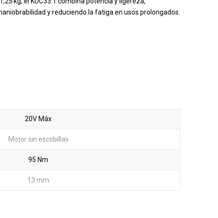
,25 kg, el KUC33.1 combina potencia y ligereza,
aniobrabilidad y reduciendo la fatiga en usos prolongados.
20V Máx
Motor sin escobillas
95 Nm
13 mm