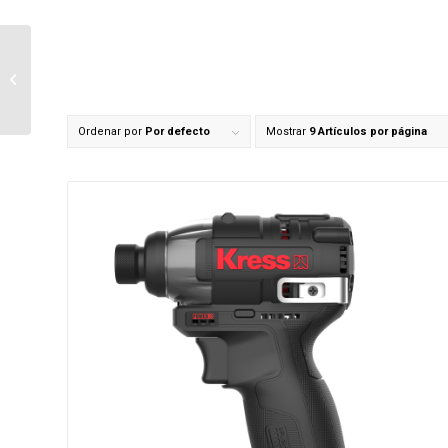
Taladro percutor a
batería sin escobillas
Kress 20V Máx 70Nm, 2
velocidades,...
Ordenar por
Por defecto
Mostrar
9 Artículos por página