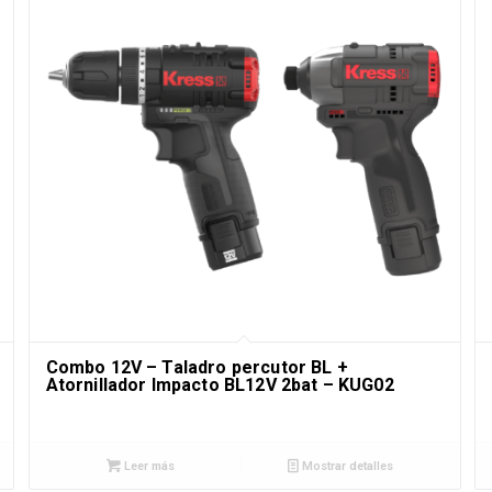
Combo 12V – Taladro percutor BL +
Atornillador Impacto BL12V 2bat – KUG02
Leer más
Mostrar detalles