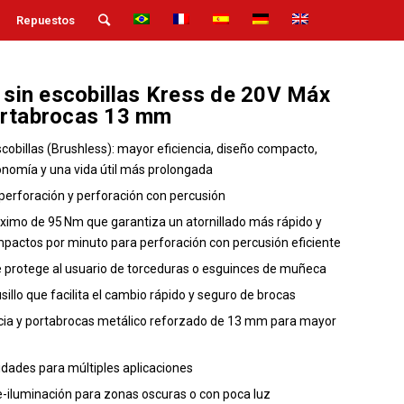
Repuestos
 sin escobillas Kress de 20V Máx
ortabrocas 13 mm
cobillas (Brushless): mayor eficiencia, diseño compacto,
nomía y una vida útil más prolongada
, perforación y perforación con percusión
imo de 95 Nm que garantiza un atornillado más rápido y
mpactos por minuto para perforación con percusión eficiente
e protege al usuario de torceduras o esguinces de muñeca
illo que facilita el cambio rápido y seguro de brocas
ncia y portabrocas metálico reforzado de 13 mm para mayor
cidades para múltiples aplicaciones
e-iluminación para zonas oscuras o con poca luz