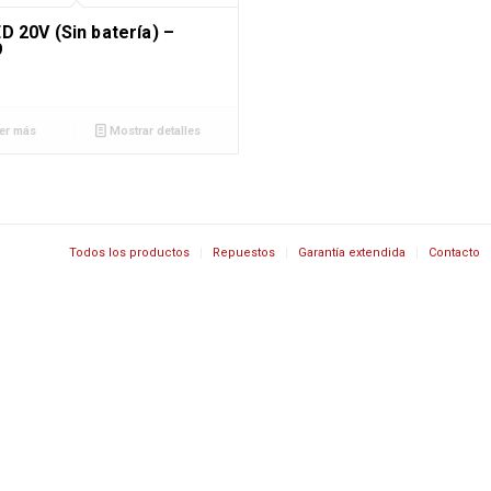
D 20V (Sin batería) –
9
er más
Mostrar detalles
Todos los productos
Repuestos
Garantía extendida
Contacto