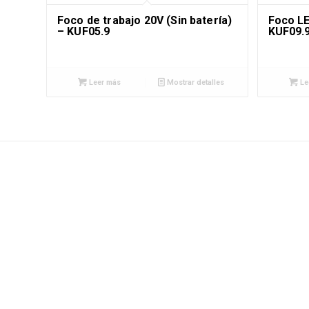
Foco de trabajo 20V (Sin batería)
Foco LE
– KUF05.9
KUF09.
Leer más
Mostrar detalles
Le