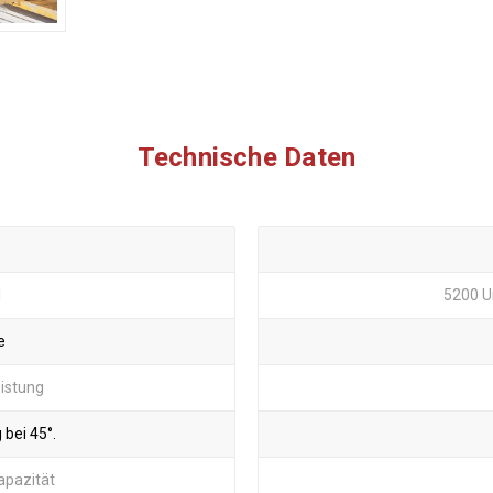
Technische Daten
l
5200 U
e
istung
 bei 45°.
apazität