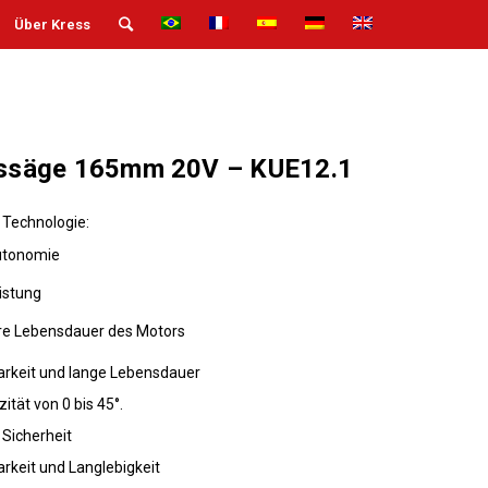
Über Kress
issäge 165mm 20V – KUE12.1
 Technologie:
utonomie
istung
ere Lebensdauer des Motors
arkeit und lange Lebensdauer
tät von 0 bis 45°.
 Sicherheit
rkeit und Langlebigkeit