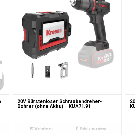
e
20V Bürstenloser Schraubendreher-
20
Bohrer (ohne Akku) – KUA71.91
K
Weiterlesen
Details anzeigen