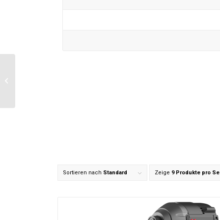
20V bürstenlose
Kreissäge – KUE11
Sortieren nach
Standard
Zeige
9 Produkte pro Se